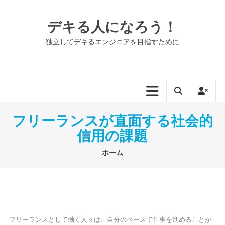
コ
ン
デキる人になろう！
テ
ン
独立してデキるエンジニアを目指すために
ツ
へ
ス
キ
ッ
プ
フリーランスが直面する社会的
信用の課題
ホーム
フリーランスとして働く人々は、自分のペースで仕事を進めることが