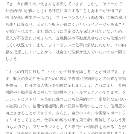
でき、自由度の高い働き方を享受しています。しかし、その一方で、
社会的信用が低いとされる課題に直面することもあるのが実情です。
信用が低い理由の一つには、フリーランスという働き方が従来の雇用
形態とは異なり、安定した収入が得にくいというイメージがあること
が挙げられます。正社員のように固定収入が保証されていないため、
収入が不安定だと考えられ、金融機関や不動産業者などから信頼が得
にくい状況です。また、フリーランスの仕事は多岐にわたり、その内
容を把握しにくいことから、社会的な理解が進んでいないのも一因で
しょう。
これらの課題に対して、いくつかの対策を講じることが可能です。ま
ず、収入の安定性を示すために確定申告書や契約書などの公式な書類
を整備し、自分の収入状況を明確に示しましょう。これにより、金融
機関や不動産業者に対して信頼性をアピールすることができます。ク
レジットヒストリーを良好に保つことも効果的です。定期的な支払い
を確実に行い、信用情報機関に良い記録を蓄積することで、信用度を
向上させることができます。さらに、自分のスキルや実績をポートフ
ォリオとしてまとめ、仕事の内容や成果を第三者に理解してもらう努
力も大切です。フリーランスとしての専門性や信頼性を高めることが
でき、社会的な信用を得やすくなります。これらの対策を講じること